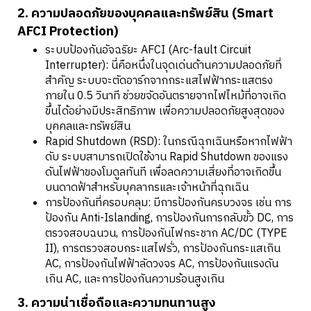
2. ความปลอดภัยของบุคคลและทรัพย์สิน (Smart
AFCI Protection)
ระบบป้องกันอัจฉริยะ AFCI (Arc-fault Circuit
Interrupter): นี่คือหนึ่งในจุดเด่นด้านความปลอดภัยที่
สำคัญ ระบบจะตัดอาร์กจากกระแสไฟฟ้ากระแสตรง
ภายใน 0.5 วินาที ช่วยขจัดอันตรายจากไฟไหม้ที่อาจเกิด
ขึ้นได้อย่างมีประสิทธิภาพ เพื่อความปลอดภัยสูงสุดของ
บุคคลและทรัพย์สิน
Rapid Shutdown (RSD): ในกรณีฉุกเฉินหรือหากไฟฟ้า
ดับ ระบบสามารถเปิดใช้งาน Rapid Shutdown ของแรง
ดันไฟฟ้าของโมดูลทันที เพื่อลดความเสี่ยงที่อาจเกิดขึ้น
บนดาดฟ้าสำหรับบุคลากรและเจ้าหน้าที่ฉุกเฉิน
การป้องกันที่ครอบคลุม: มีการป้องกันครบวงจร เช่น การ
ป้องกัน Anti-Islanding, การป้องกันการกลับขั้ว DC, การ
ตรวจสอบฉนวน, การป้องกันไฟกระชาก AC/DC (TYPE
II), การตรวจสอบกระแสไฟรั่ว, การป้องกันกระแสเกิน
AC, การป้องกันไฟฟ้าลัดวงจร AC, การป้องกันแรงดัน
เกิน AC, และการป้องกันความร้อนสูงเกิน
3. ความน่าเชื่อถือและความทนทานสูง