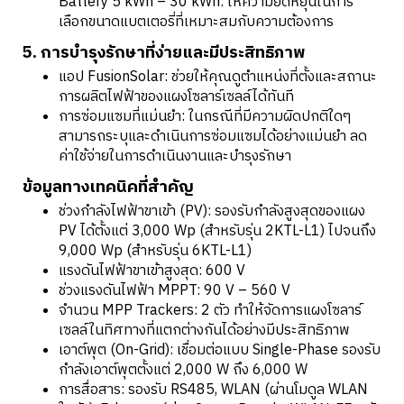
Battery 5 kWh – 30 kWh: ให้ความยืดหยุ่นในการ
เลือกขนาดแบตเตอรี่ที่เหมาะสมกับความต้องการ
5. การบำรุงรักษาที่ง่ายและมีประสิทธิภาพ
แอป FusionSolar: ช่วยให้คุณดูตำแหน่งที่ตั้งและสถานะ
การผลิตไฟฟ้าของแผงโซลาร์เซลล์ได้ทันที
การซ่อมแซมที่แม่นยำ: ในกรณีที่มีความผิดปกติใดๆ
สามารถระบุและดำเนินการซ่อมแซมได้อย่างแม่นยำ ลด
ค่าใช้จ่ายในการดำเนินงานและบำรุงรักษา
ข้อมูลทางเทคนิคที่สำคัญ
ช่วงกำลังไฟฟ้าขาเข้า (PV): รองรับกำลังสูงสุดของแผง
PV ได้ตั้งแต่ 3,000 Wp (สำหรับรุ่น 2KTL-L1) ไปจนถึง
9,000 Wp (สำหรับรุ่น 6KTL-L1)
แรงดันไฟฟ้าขาเข้าสูงสุด: 600 V
ช่วงแรงดันไฟฟ้า MPPT: 90 V – 560 V
จำนวน MPP Trackers: 2 ตัว ทำให้จัดการแผงโซลาร์
เซลล์ในทิศทางที่แตกต่างกันได้อย่างมีประสิทธิภาพ
เอาต์พุต (On-Grid): เชื่อมต่อแบบ Single-Phase รองรับ
กำลังเอาต์พุตตั้งแต่ 2,000 W ถึง 6,000 W
การสื่อสาร: รองรับ RS485, WLAN (ผ่านโมดูล WLAN