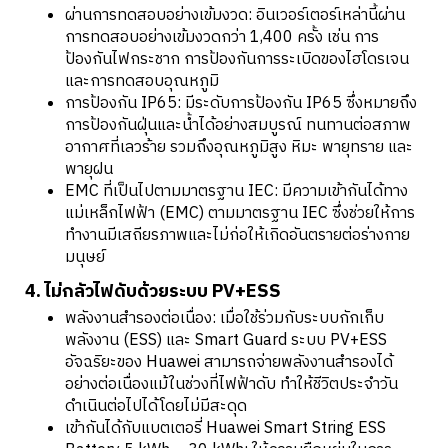
ผ่านการทดสอบอย่างเข้มงวด: อินเวอร์เตอร์เหล่านี้ผ่าน
การทดสอบอย่างเข้มงวดกว่า 1,400 ครั้ง เช่น การ
ป้องกันไฟกระชาก การป้องกันการระเบิดของไฮโดรเจน
และการทดสอบอุณหภูมิ
การป้องกัน IP65: มีระดับการป้องกัน IP65 ซึ่งหมายถึง
การป้องกันฝุ่นและน้ำได้อย่างสมบูรณ์ ทนทานต่อสภาพ
อากาศที่เลวร้าย รวมถึงอุณหภูมิสูง หิมะ พายุทราย และ
พายุฝน
EMC ที่เป็นไปตามมาตรฐาน IEC: มีความเข้ากันได้ทาง
แม่เหล็กไฟฟ้า (EMC) ตามมาตรฐาน IEC ซึ่งช่วยให้การ
ทำงานมีเสถียรภาพและไม่ก่อให้เกิดอันตรายต่อร่างกาย
มนุษย์
4. ไม่กลัวไฟดับด้วยระบบ PV+ESS
พลังงานสำรองต่อเนื่อง: เมื่อใช้ร่วมกับระบบกักเก็บ
พลังงาน (ESS) และ Smart Guard ระบบ PV+ESS
อัจฉริยะของ Huawei สามารถจ่ายพลังงานสำรองได้
อย่างต่อเนื่องแม้ในช่วงที่ไฟฟ้าดับ ทำให้ชีวิตประจำวัน
ดำเนินต่อไปได้โดยไม่มีสะดุด
เข้ากันได้กับแบตเตอรี่ Huawei Smart String ESS