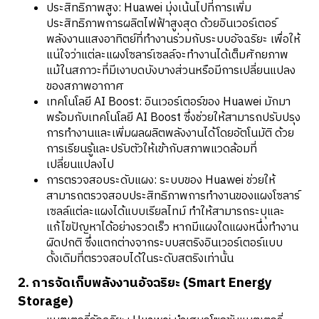
ประสิทธิภาพสูง: Huawei มุ่งเน้นไปที่การเพิ่ม
ประสิทธิภาพการผลิตไฟฟ้าสูงสุด ด้วยอินเวอร์เตอร์
พลังงานแสงอาทิตย์ที่ทำงานร่วมกับระบบอัจฉริยะ เพื่อให้
แน่ใจว่าแต่ละแผงโซลาร์เซลล์จะทำงานได้เต็มศักยภาพ
แม้ในสภาวะที่มีเงาบดบังบางส่วนหรือมีการเปลี่ยนแปลง
ของสภาพอากาศ
เทคโนโลยี AI Boost: อินเวอร์เตอร์ของ Huawei มักมา
พร้อมกับเทคโนโลยี AI Boost ซึ่งช่วยให้สามารถปรับปรุง
การทำงานและเพิ่มผลผลิตพลังงานได้โดยอัตโนมัติ ด้วย
การเรียนรู้และปรับตัวให้เข้ากับสภาพแวดล้อมที่
เปลี่ยนแปลงไป
การตรวจสอบระดับแผง: ระบบของ Huawei ช่วยให้
สามารถตรวจสอบประสิทธิภาพการทำงานของแผงโซลาร์
เซลล์แต่ละแผงได้แบบเรียลไทม์ ทำให้สามารถระบุและ
แก้ไขปัญหาได้อย่างรวดเร็ว หากมีแผงใดแผงหนึ่งทำงาน
ผิดปกติ ซึ่งแตกต่างจากระบบสตริงอินเวอร์เตอร์แบบ
ดั้งเดิมที่ตรวจสอบได้ในระดับสตริงเท่านั้น
2. การจัดเก็บพลังงานอัจฉริยะ (Smart Energy
Storage)