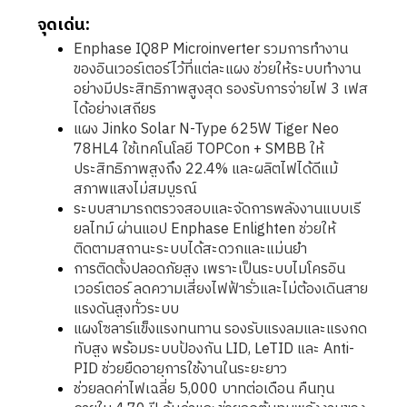
จุดเด่น:
Enphase IQ8P Microinverter รวมการทำงาน
ของอินเวอร์เตอร์ไว้ที่แต่ละแผง ช่วยให้ระบบทำงาน
อย่างมีประสิทธิภาพสูงสุด รองรับการจ่ายไฟ 3 เฟส
ได้อย่างเสถียร
แผง Jinko Solar N-Type 625W Tiger Neo
78HL4 ใช้เทคโนโลยี TOPCon + SMBB ให้
ประสิทธิภาพสูงถึง 22.4% และผลิตไฟได้ดีแม้
สภาพแสงไม่สมบูรณ์
ระบบสามารถตรวจสอบและจัดการพลังงานแบบเรี
ยลไทม์ ผ่านแอป Enphase Enlighten ช่วยให้
ติดตามสถานะระบบได้สะดวกและแม่นยำ
การติดตั้งปลอดภัยสูง เพราะเป็นระบบไมโครอิน
เวอร์เตอร์ ลดความเสี่ยงไฟฟ้ารั่วและไม่ต้องเดินสาย
แรงดันสูงทั่วระบบ
แผงโซลาร์แข็งแรงทนทาน รองรับแรงลมและแรงกด
ทับสูง พร้อมระบบป้องกัน LID, LeTID และ Anti-
PID ช่วยยืดอายุการใช้งานในระยะยาว
ช่วยลดค่าไฟเฉลี่ย 5,000 บาทต่อเดือน คืนทุน