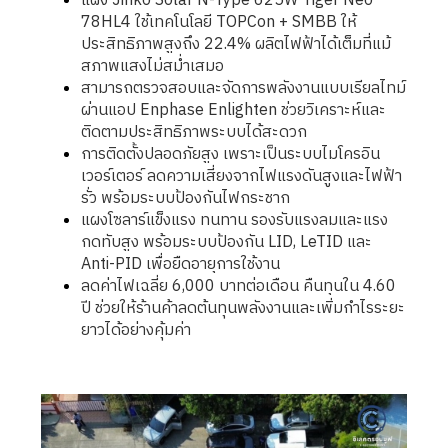
แผง Jinko Solar N-Type 625W Tiger Neo
78HL4 ใช้เทคโนโลยี TOPCon + SMBB ให้
ประสิทธิภาพสูงถึง 22.4% ผลิตไฟฟ้าได้เต็มที่แม้
สภาพแสงไม่สม่ำเสมอ
สามารถตรวจสอบและจัดการพลังงานแบบเรียลไทม์
ผ่านแอป Enphase Enlighten ช่วยวิเคราะห์และ
ติดตามประสิทธิภาพระบบได้สะดวก
การติดตั้งปลอดภัยสูง เพราะเป็นระบบไมโครอิน
เวอร์เตอร์ ลดความเสี่ยงจากไฟแรงดันสูงและไฟฟ้า
รั่ว พร้อมระบบป้องกันไฟกระชาก
แผงโซลาร์แข็งแรง ทนทาน รองรับแรงลมและแรง
กดทับสูง พร้อมระบบป้องกัน LID, LeTID และ
Anti-PID เพื่อยืดอายุการใช้งาน
ลดค่าไฟเฉลี่ย 6,000 บาทต่อเดือน คืนทุนใน 4.60
ปี ช่วยให้ร้านค้าลดต้นทุนพลังงานและเพิ่มกำไรระยะ
ยาวได้อย่างคุ้มค่า