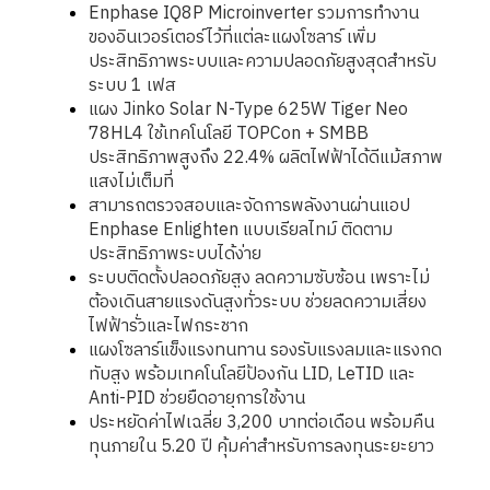
Enphase IQ8P Microinverter รวมการทำงาน
ของอินเวอร์เตอร์ไว้ที่แต่ละแผงโซลาร์ เพิ่ม
ประสิทธิภาพระบบและความปลอดภัยสูงสุดสำหรับ
ระบบ 1 เฟส
แผง Jinko Solar N-Type 625W Tiger Neo
78HL4 ใช้เทคโนโลยี TOPCon + SMBB
ประสิทธิภาพสูงถึง 22.4% ผลิตไฟฟ้าได้ดีแม้สภาพ
แสงไม่เต็มที่
สามารถตรวจสอบและจัดการพลังงานผ่านแอป
Enphase Enlighten แบบเรียลไทม์ ติดตาม
ประสิทธิภาพระบบได้ง่าย
ระบบติดตั้งปลอดภัยสูง ลดความซับซ้อน เพราะไม่
ต้องเดินสายแรงดันสูงทั่วระบบ ช่วยลดความเสี่ยง
ไฟฟ้ารั่วและไฟกระชาก
แผงโซลาร์แข็งแรงทนทาน รองรับแรงลมและแรงกด
ทับสูง พร้อมเทคโนโลยีป้องกัน LID, LeTID และ
Anti-PID ช่วยยืดอายุการใช้งาน
ประหยัดค่าไฟเฉลี่ย 3,200 บาทต่อเดือน พร้อมคืน
ทุนภายใน 5.20 ปี คุ้มค่าสำหรับการลงทุนระยะยาว