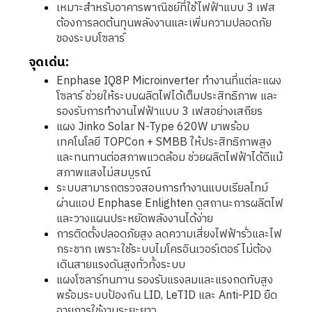
เหมาะสำหรับอาคารพาณิชย์ที่ใช้ไฟฟ้าแบบ 3 เฟส
ต้องการลดต้นทุนพลังงานและเพิ่มความปลอดภัย
ของระบบโซลาร์
จุดเด่น:
Enphase IQ8P Microinverter ทำงานที่แต่ละแผง
โซลาร์ ช่วยให้ระบบผลิตไฟได้เต็มประสิทธิภาพ และ
รองรับการทำงานไฟฟ้าแบบ 3 เฟสอย่างเสถียร
แผง Jinko Solar N-Type 620W มาพร้อม
เทคโนโลยี TOPCon + SMBB ให้ประสิทธิภาพสูง
และทนทานต่อสภาพแวดล้อม ช่วยผลิตไฟฟ้าได้ดีแม้
สภาพแสงไม่สมบูรณ์
ระบบสามารถตรวจสอบการทำงานแบบเรียลไทม์
ผ่านแอป Enphase Enlighten ดูสถานะการผลิตไฟ
และวางแผนประหยัดพลังงานได้ง่าย
การติดตั้งปลอดภัยสูง ลดความเสี่ยงไฟฟ้ารั่วและไฟ
กระชาก เพราะใช้ระบบไมโครอินเวอร์เตอร์ ไม่ต้อง
เดินสายแรงดันสูงทั่วทั้งระบบ
แผงโซลาร์ทนทาน รองรับแรงลมและแรงกดทับสูง
พร้อมระบบป้องกัน LID, LeTID และ Anti-PID ยืด
อายุการใช้งานระยะยาว