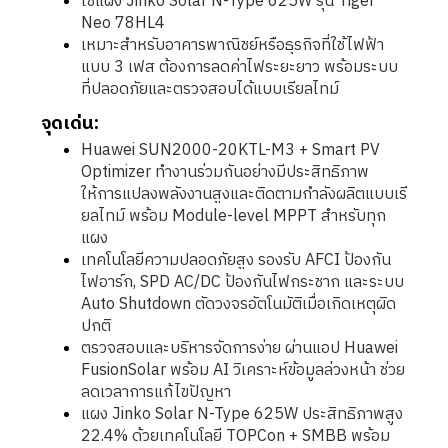
ใช้แผง Jinko Solar N-Type 625W รุ่น Tiger
Neo 78HL4
เหมาะสำหรับอาคารพาณิชย์หรือธุรกิจที่ใช้ไฟฟ้า
แบบ 3 เฟส ต้องการลดค่าไฟระยะยาว พร้อมระบบ
ที่ปลอดภัยและตรวจสอบได้แบบเรียลไทม์
จุดเด่น:
Huawei SUN2000-20KTL-M3 + Smart PV
Optimizer ทำงานร่วมกันอย่างมีประสิทธิภาพ
ให้การแปลงพลังงานสูงและติดตามกำลังผลิตแบบเรี
ยลไทม์ พร้อม Module-level MPPT สำหรับทุก
แผง
เทคโนโลยีความปลอดภัยสูง รองรับ AFCI ป้องกัน
ไฟอาร์ก, SPD AC/DC ป้องกันไฟกระชาก และระบบ
Auto Shutdown ตัดวงจรอัตโนมัติเมื่อเกิดเหตุผิด
ปกติ
ตรวจสอบและบริหารจัดการง่าย ผ่านแอป Huawei
FusionSolar พร้อม AI วิเคราะห์ข้อมูลล่วงหน้า ช่วย
ลดเวลาการแก้ไขปัญหา
แผง Jinko Solar N-Type 625W ประสิทธิภาพสูง
22.4% ด้วยเทคโนโลยี TOPCon + SMBB พร้อม