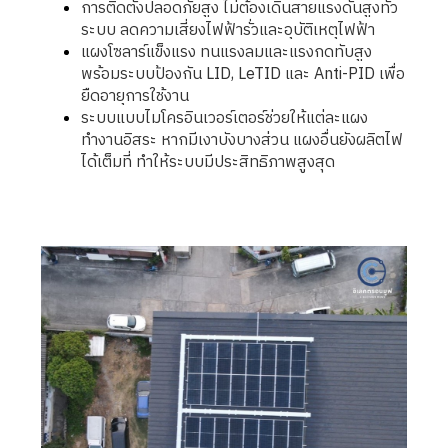
การติดตั้งปลอดภัยสูง ไม่ต้องเดินสายแรงดันสูงทั่ว
ระบบ ลดความเสี่ยงไฟฟ้ารั่วและอุบัติเหตุไฟฟ้า
แผงโซลาร์แข็งแรง ทนแรงลมและแรงกดทับสูง
พร้อมระบบป้องกัน LID, LeTID และ Anti-PID เพื่อ
ยืดอายุการใช้งาน
ระบบแบบไมโครอินเวอร์เตอร์ช่วยให้แต่ละแผง
ทำงานอิสระ หากมีเงาบังบางส่วน แผงอื่นยังผลิตไฟ
ได้เต็มที่ ทำให้ระบบมีประสิทธิภาพสูงสุด