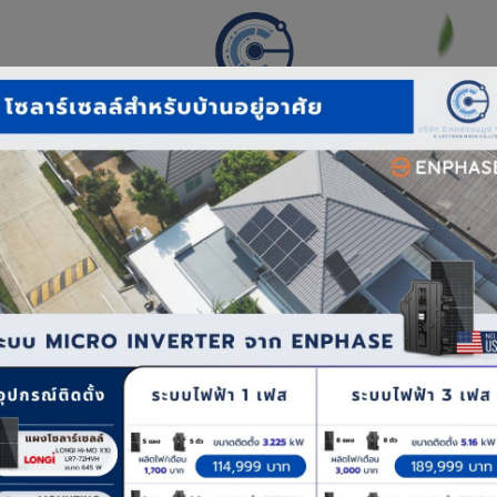
อุปกรณ์ติดตั้งโซลาร์เซลล์
โปรแกรมคำนวณโซล่าออนไลน์
บทความ
ติดต่อเรา
คำถามที่พบบ่อย
บบโซลาร์อย่างครบถ้วน โดยจัดแบ่งคำถามออกเป็น 4 หมวดหลั
่เพื่ออ่าน
และสภาพหลังคาก่อนติดตั้งแผงโซลาร์
ทธิภาพอย่างไร
่อการผลิตไฟฟ้าอย่างไร
งแผงได้หรือไม่